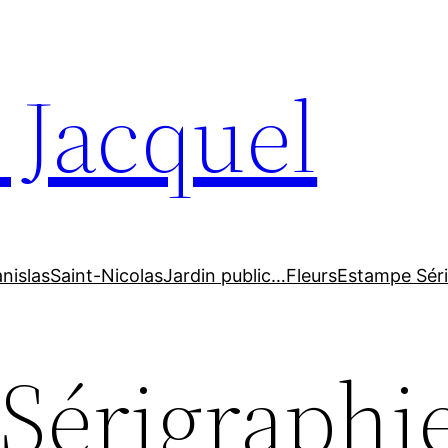
 Jacquel
anislas
Saint-Nicolas
Jardin public…Fleurs
Estampe Séri
Sérigraphi